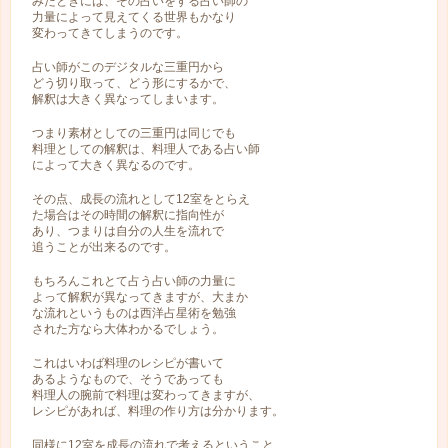
みたときには、その占いをする占い師の
力量によって見えてくる世界もかなり
変わってきてしまうのです。
占い師がこのデジタルな三重円から
どう切り取って、どう形にするかで、
解釈は大きく異なってしまいます。
つまり素材としての三重円は同じでも
料理としての解釈は、料理人である占い師
によって大きく異なるのです。
その点、成長の流れとして12室をとらえ
た場合はその時間の解釈に指向性が
あり、つまりは自分の人生を流れで
追うことが出来るのです。
もちろんこれとて占う占い師の力量に
よって解釈が異なってきますが、大まか
な流れというものは西洋占星術を勉強
された方なら大体わかるでしょう。
これはいわば料理のレシピが書いて
あるようなもので、そうであっても
料理人の腕前で料理は変わってきますが、
レシピがあれば、料理の作り方は分かります。
同様に12室を成長の流れで考えるということ