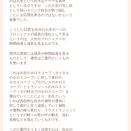
のは人生という壮大なテーマを基準
としているのですが、この人生の写し絵
として短いスパンで自分が取り組む
ことにも応用出来るのではないかという
提案でした。
こうした12室を自分の人生や一つの
プロジェクトの成長の流れとして見る
というのは、人生やプロジェクトの
時間経過と成長を見るものです。
西洋占星術には成長や時間経過を見る
ものとして、通常は三重円というもの
を使います。
これは出生のホロスコープ（ネイタル
のホロスコープ）に対して進行の
ホロスコープ（プログレスのホロス
コープ）とトランジットのホロスコ
―プ（その時点でのホロスコープ）を
重ねていくことにより、出生という
いわば内在的な自分の個性や運命に
対して進行と言う成長していく個性
や運勢の移り変わり、プラストランジット
というその時々の世の中の動き、流れ
世相などを加えていくものです。
この三重円をうまく活用すれば、自分の