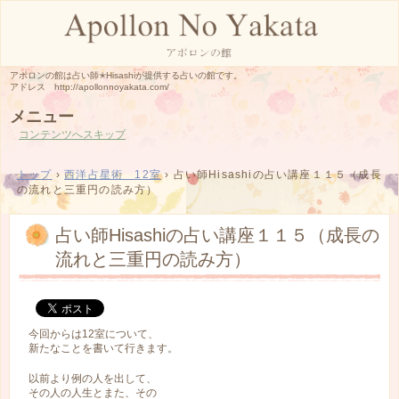
アポロンの館は占い師✭Hisashiが提供する占いの館です。
アドレス http://apollonnoyakata.com/
メニュー
コンテンツへスキップ
トップ
›
西洋占星術 12室
›
占い師Hisashiの占い講座１１５（成長
の流れと三重円の読み方）
占い師Hisashiの占い講座１１５（成長の
流れと三重円の読み方）
今回からは12室について、
新たなことを書いて行きます。
以前より例の人を出して、
その人の人生とまた、その