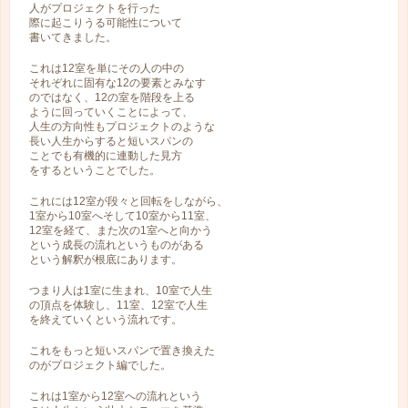
人がプロジェクトを行った
際に起こりうる可能性について
書いてきました。
これは12室を単にその人の中の
それぞれに固有な12の要素とみなす
のではなく、12の室を階段を上る
ように回っていくことによって、
人生の方向性もプロジェクトのような
長い人生からすると短いスパンの
ことでも有機的に連動した見方
をするということでした。
これには12室が段々と回転をしながら、
1室から10室へそして10室から11室、
12室を経て、また次の1室へと向かう
という成長の流れというものがある
という解釈が根底にあります。
つまり人は1室に生まれ、10室で人生
の頂点を体験し、11室、12室で人生
を終えていくという流れです。
これをもっと短いスパンで置き換えた
のがプロジェクト編でした。
これは1室から12室への流れという