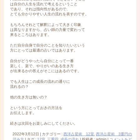
は自分の人生を流れで考えるということ
であり、それは指向性があるので、
とても分かりやすい人生の流れを表すのです。
もちろんそれとて解釈によって大きく印象
は異なりますから、占い師の力量で変わって
来るところはあります。
ただ自分自身で自分のことを知りたいという
方にとっては最適の占いではあります。
自分がどうやったら自分にとって一番
楽しく、楽で、やりがいのある生き方
が出来るかの答えがそこにはあるのです。
でも人生はこの成長の流れの通りに
流れるの？
他の生き方は無いの？
という方にとっておきの方法を
お伝えします。
続きは次回をお楽しみにしてください。
2022年3月12日
|
カテゴリー :
西洋占星術 12室
,
西洋占星術 3重円の
読み方
|
タグ :
12室
,
三重円
,
成長の流れ
|
投稿者 : admin
|
コメントをど