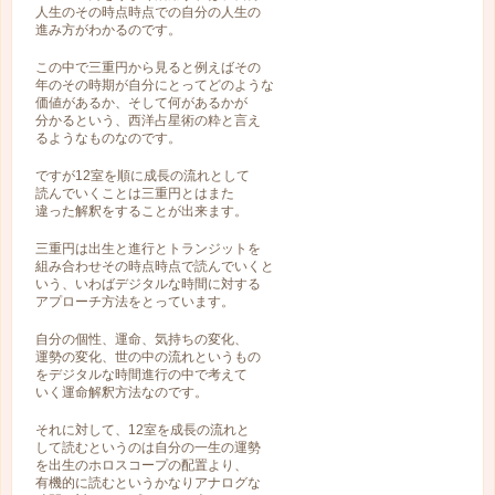
人生のその時点時点での自分の人生の
進み方がわかるのです。
この中で三重円から見ると例えばその
年のその時期が自分にとってどのような
価値があるか、そして何があるかが
分かるという、西洋占星術の粋と言え
るようなものなのです。
ですが12室を順に成長の流れとして
読んでいくことは三重円とはまた
違った解釈をすることが出来ます。
三重円は出生と進行とトランジットを
組み合わせその時点時点で読んでいくと
いう、いわばデジタルな時間に対する
アプローチ方法をとっています。
自分の個性、運命、気持ちの変化、
運勢の変化、世の中の流れというもの
をデジタルな時間進行の中で考えて
いく運命解釈方法なのです。
それに対して、12室を成長の流れと
して読むというのは自分の一生の運勢
を出生のホロスコープの配置より、
有機的に読むというかなりアナログな