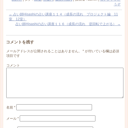
うぞ
←
占い師Hisashiの占い講座１１４（成長の流れ プロジェクト編 11
室、12室）
占い師Hisashiの占い講座１１６（成長の流れ 逆回転で上がる）
→
コメントを残す
メールアドレスが公開されることはありません。
*
が付いている欄は必須
項目です
コメント
名前
*
メール
*