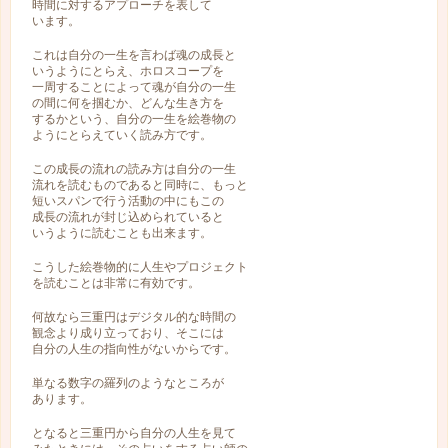
時間に対するアプローチを表して
います。
これは自分の一生を言わば魂の成長と
いうようにとらえ、ホロスコープを
一周することによって魂が自分の一生
の間に何を掴むか、どんな生き方を
するかという、自分の一生を絵巻物の
ようにとらえていく読み方です。
この成長の流れの読み方は自分の一生
流れを読むものであると同時に、もっと
短いスパンで行う活動の中にもこの
成長の流れが封じ込められていると
いうように読むことも出来ます。
こうした絵巻物的に人生やプロジェクト
を読むことは非常に有効です。
何故なら三重円はデジタル的な時間の
観念より成り立っており、そこには
自分の人生の指向性がないからです。
単なる数字の羅列のようなところが
あります。
となると三重円から自分の人生を見て