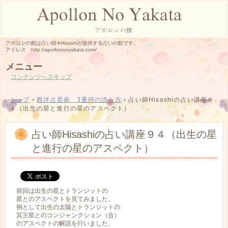
アポロンの館は占い師✭Hisashiが提供する占いの館です。
アドレス http://apollonnoyakata.com/
メニュー
コンテンツへスキップ
トップ
›
西洋占星術 3重円の読み方
›
占い師Hisashiの占い講座９
４（出生の星と進行の星のアスペクト）
占い師Hisashiの占い講座９４（出生の星
と進行の星のアスペクト）
前回は出生の星とトランジットの
星とのアスペクトを見てみました。
例として出生の太陽とトランジットの
冥王星とのコンジャンクション（合）
のアスペクトの解説を行いました。