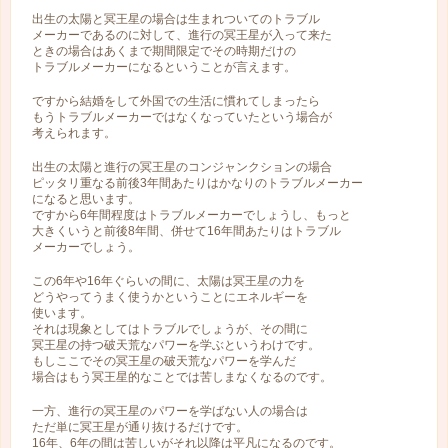
出生の太陽と冥王星の場合は生まれついてのトラブル
メーカーであるのに対して、進行の冥王星が入って来た
ときの場合はあくまで期間限定でその時期だけの
トラブルメーカーになるということが言えます。
ですから結婚をして外国での生活に慣れてしまったら
もうトラブルメーカーではなくなっていたという場合が
考えられます。
出生の太陽と進行の冥王星のコンジャンクションの場合
ピッタリ重なる前後3年間あたりはかなりのトラブルメーカー
になると思います。
ですから6年間程度はトラブルメーカーでしょうし、もっと
大きくいうと前後8年間、併せて16年間あたりはトラブル
メーカーでしょう。
この6年や16年ぐらいの間に、太陽は冥王星の力を
どうやってうまく使うかということにエネルギーを
使います。
それは現象としてはトラブルでしょうが、その間に
冥王星の持つ破天荒なパワーを学ぶというわけです。
もしここでその冥王星の破天荒なパワーを学んだ
場合はもう冥王星的なことでは苦しまなくなるのです。
一方、進行の冥王星のパワーを学ばない人の場合は
ただ単に冥王星が通り抜けるだけです。
16年、6年の間は苦しいがそれ以降は平凡になるのです。