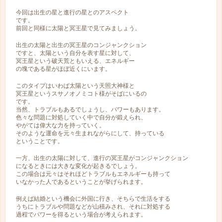
今回は出生の星と進行の星とのアスペクト
です。
前回と同様に太陽と冥王星で見てみましょう。
出生の太陽と出生の冥王星のコンジャンクション
ですと、太陽という自分を表す星に対して、
冥王星という破天荒ともいえる、エネルギー
の塊である星がほぼ近くにいます。
このタイプはいわば太陽という天照大神様と
冥王星というスサノオノミコト様がそばにいるの
です。
当然、トラブルもあるでしょうし、パワーもあります。
色々な問題に対処していく中で自分が鍛えられ、
やがては偉大な力を持っていく。
そのような運命を元々生まれながらにして、持っている
ということです。
一方、出生の太陽に対して、進行の冥王星がコンジャンクション
になるときには大きな変化が起きるでしょう。
この場合は元々はそれほどトラブルもエネルギーも持って
いなかった人であるということが挙げられます。
例えば結婚という機会に外国に行き、そちらで生活をする
うちにトラブルや問題などが山積みされ、それに対処する
過程でパワーを得るという場合が考えられます。