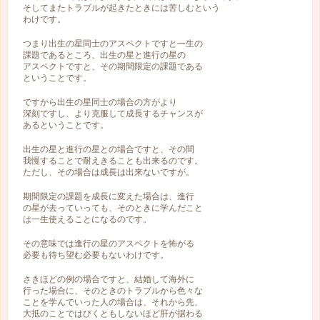
そしてまたトラブルが起きたときには苦しむという
わけです。
つまり出生の星同士のアスペクトですと一生の
課題であるところ、出生の星と進行の星の
アスペクトですと、その期間限定の課題である
ということです。
ですから出生の星同士の場合の方がより
深刻ですし、より克服して成長するチャンスが
あるということです。
出生の星と進行の星との場合ですと、その間
我慢することで耐えきることも出来るのです。
ただし、その場合は成長は出来ないですが。
期間限定の課題を成長に変えた場合は、進行
の星が去っていっても、そのときに学んだこと
は一生使えることになるのです。
その意味では進行の星のアスペクトを怖がる
必要も待ち望む必要もないわけです。
さきほどの例の場合ですと、結婚して海外に
行った場合に、そのときのトラブルから色々な
ことを学んでいった人の場合は、それから先、
大抵のことではびくともしないほど肝が据わる