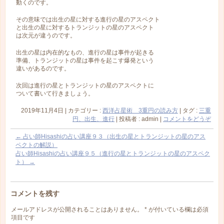
動くのです。
その意味では出生の星に対する進行の星のアスペクト
と出生の星に対するトランジットの星のアスペクト
は次元が違うのです。
出生の星は内在的なもの、進行の星は事件が起きる
準備、トランジットの星は事件を起こす爆発という
違いがあるのです。
次回は進行の星とトランジットの星のアスペクトに
ついて書いて行きましょう。
2019年11月4日
|
カテゴリー :
西洋占星術 3重円の読み方
|
タグ :
三重
円、出生、進行
|
投稿者 : admin
|
コメントをどうぞ
←
占い師Hisashiの占い講座９３（出生の星とトランジットの星のアス
ペクトの解説）
占い師Hisashiの占い講座９５（進行の星とトランジットの星のアスペク
ト）
→
コメントを残す
メールアドレスが公開されることはありません。
*
が付いている欄は必須
項目です