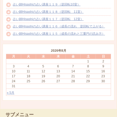
占い師Hisashiの占い講座１１９（逆回転10室）
占い師Hisashiの占い講座１１８（逆回転 11室）
占い師Hisashiの占い講座１１７（逆回転 12室）
占い師Hisashiの占い講座１１６（成長の流れ 逆回転で上がる）
占い師Hisashiの占い講座１１５（成長の流れと三重円の読み方）
2026年8月
月
火
水
木
金
土
日
1
2
3
4
5
6
7
8
9
10
11
12
13
14
15
16
17
18
19
20
21
22
23
24
25
26
27
28
29
30
31
« 5月
サブメニュー