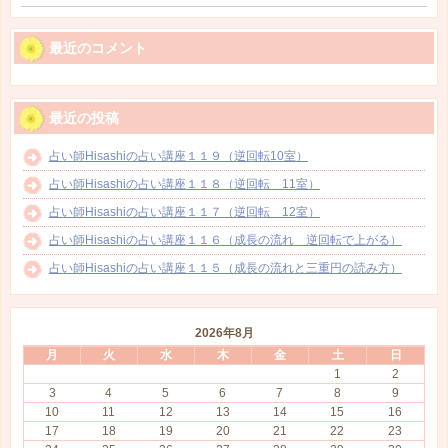
最近のコメント
最近の投稿
占い師Hisashiの占い講座１１９（逆回転10室）
占い師Hisashiの占い講座１１８（逆回転 11室）
占い師Hisashiの占い講座１１７（逆回転 12室）
占い師Hisashiの占い講座１１６（成長の流れ 逆回転で上がる）
占い師Hisashiの占い講座１１５（成長の流れと三重円の読み方）
2026年8月
月
火
水
木
金
土
日
1
2
3
4
5
6
7
8
9
10
11
12
13
14
15
16
17
18
19
20
21
22
23