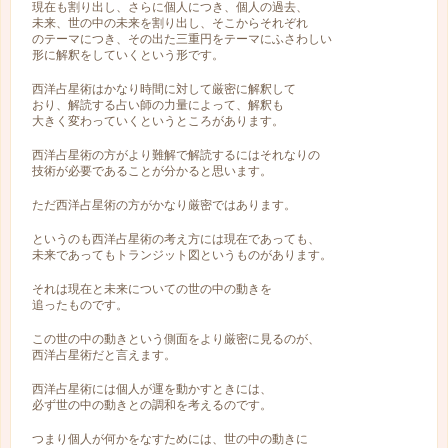
現在も割り出し、さらに個人につき、個人の過去、
未来、世の中の未来を割り出し、そこからそれぞれ
のテーマにつき、その出た三重円をテーマにふさわしい
形に解釈をしていくという形です。
西洋占星術はかなり時間に対して厳密に解釈して
おり、解読する占い師の力量によって、解釈も
大きく変わっていくというところがあります。
西洋占星術の方がより難解で解読するにはそれなりの
技術が必要であることが分かると思います。
ただ西洋占星術の方がかなり厳密ではあります。
というのも西洋占星術の考え方には現在であっても、
未来であってもトランジット図というものがあります。
それは現在と未来についての世の中の動きを
追ったものです。
この世の中の動きという側面をより厳密に見るのが、
西洋占星術だと言えます。
西洋占星術には個人が運を動かすときには、
必ず世の中の動きとの調和を考えるのです。
つまり個人が何かをなすためには、世の中の動きに