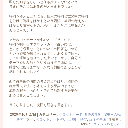
即した動きをしないと何も始まらないという
考えがそこにはあるのだと言えるでしょう。
時間を考えるときにも、個人の時間と世の中の時間
を分けて調和をはかるという西洋占星術の考え方に
はかなり厳密なものがあり、またそこに奥深さが
あると言えます。
また占いのテーマを中心としてそこから、
時間を割り出すタロットカード占いには、
とにかく必要なことについての回答を求める
という姿勢が感じられますし、あくまで個人と
しての運気を割り出した上でそこから、自分で
テーマを読み解くという西洋占星術には、
厳密ではありますが、かなり難解であることが
感じられるでしょう。
西洋占星術の時間の考え方はやはり、植物の
種が過去で現在が木で未来が果実のような、
成長過程をしっかりと考えて解釈する必要が
あると言えるでしょう。
長くなりました、次回も続きを書きます。
2020年10月27日
|
カテゴリー :
タロットカード
,
西洋占星術 3重円の読
み方
|
タグ :
タロットカード占い
,
三重円
,
時間
,
西洋占星術
|
投稿者 :
admin
|
コメントをどうぞ