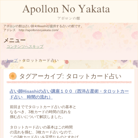
アポロンの館は占い師✭Hisashiが提供する占いの館です。
アドレス http://apollonnoyakata.com/
メニュー
コンテンツへスキップ
トップ
›
タロットカード占い
タグアーカイブ:
タロットカード占い
占い師Hisashiの占い講座１００（西洋占星術・タロットカー
ド占い 時間の流れ）
前回まででタロットカード占いの基本と
なるべき、3枚カードの時間の流れを
掴む占いについて解説しました。
タロットカード占いの基本はこの時間
の流れを掴む、3枚カード占いなので、
この3枚カード占いを完璧なものとすれば、