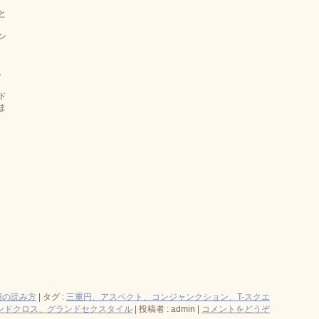
と
ン
。
ド
ま
円の読み方
|
タグ :
三重円、アスペクト、コンジャンクション、T-スクエ
ンドクロス、グランドセクスタイル
|
投稿者 : admin
|
コメントをどうぞ