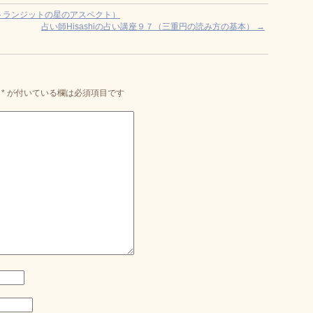
とトランジットの星のアスペクト）
占い師Hisashiの占い講座９７（三重円の読み方の基本）
→
*
が付いている欄は必須項目です