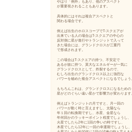
やはり「例外」もあり、他のアスペクト
が重要視されることもあります。
具体的にはそれは複合アスペクトと
関わる場合です。
例えば出生のホロスコープでT-スクエアが
出来ている人の場合はT-スクエアの中心の
反対側に星が進行やトランジットで入って
きた場合には、グランドクロスが三重円
で形成されます。
この場合はT-スクエアの持つ、不安定で
あるが故に持つ、莫大なエネルギーが一気に
グランドクロスとして、炸裂するので、
むしろ出生のグランドクロス以上に強烈な
パワーを秘めた複合アスペクトになるでしょう
もちろんこれは、グランドクロスになるための
星がどのぐらい遠い星かで影響力が変わります
例えばトランジットの月ですと、月一回の
パワーが動く時と言えますし、太陽なら
年１回の転換期ですし、水星、金星なら
年何回かのラッキーポイント程度でしょうし、
火星でしたら2年に1回の争いの時ですし、
木星でしたら12年に一回の幸運期でしょうし、
土星でしたら約30年に1回の試練の時と言えま