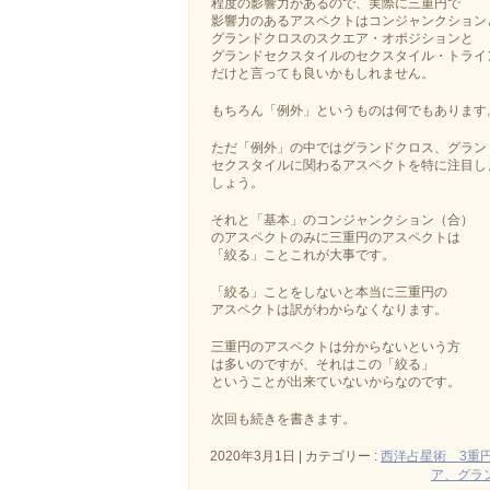
程度の影響力があるので、実際に三重円で
影響力のあるアスペクトはコンジャンクション
グランドクロスのスクエア・オポジションと
グランドセクスタイルのセクスタイル・トライ
だけと言っても良いかもしれません。
もちろん「例外」というものは何でもあります
ただ「例外」の中ではグランドクロス、グラン
セクスタイルに関わるアスペクトを特に注目し
しょう。
それと「基本」のコンジャンクション（合）
のアスペクトのみに三重円のアスペクトは
「絞る」ことこれが大事です。
「絞る」ことをしないと本当に三重円の
アスペクトは訳がわからなくなります。
三重円のアスペクトは分からないという方
は多いのですが、それはこの「絞る」
ということが出来ていないからなのです。
次回も続きを書きます。
2020年3月1日
|
カテゴリー :
西洋占星術 3重
ア、グラ