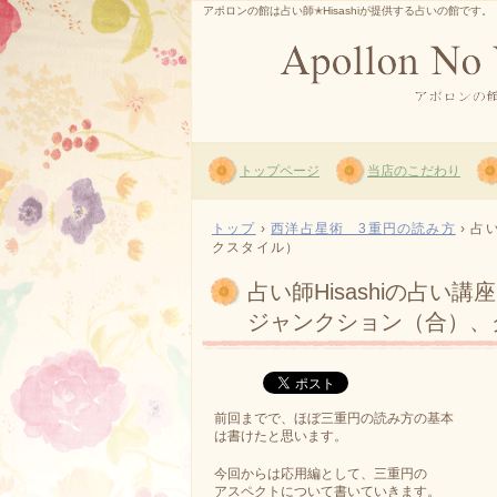
アポロンの館は占い師✭Hisashiが提供する占いの館です。
トップページ
当店のこだわり
トップ
›
西洋占星術 3重円の読み方
›
占
クスタイル）
占い師Hisashiの占
ジャンクション（合）、
前回までで、ほぼ三重円の読み方の基本
は書けたと思います。
今回からは応用編として、三重円の
アスペクトについて書いていきます。