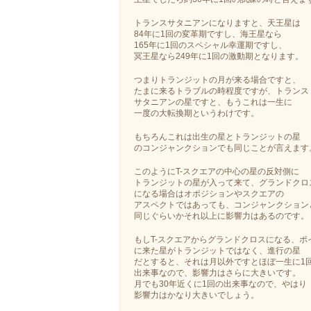
トランスサタニアンになりますと、天王星は
84年に1回の変革期ですし、海王星なら
165年に1回のスペシャル幸運期ですし、
冥王星なら249年に1回の激動期となります。
つまりトランジットの月が来る場合ですと、
たまに来るトラブルの時程度ですが、トランス
サタニアンの星ですと、もうこれは一生に
一度の大転換期というわけです。
もちろんこれは出生の星とトランジットの星
のコンジャンクションでも同じことが言えます
このようにT-スクエアの中心の星の反対側に
トランジットの星が入って来て、グランドクロ
になる場合はオポジションやスクエアの
アスペクトではあっても、コンジャンクション
同じぐらいかそれ以上に影響力はあるのです。
もしT-スクエアからグランドクロスになる、ポ
に来た星がトランジットではなく、進行の星
だとすると、それは月以外ですとほぼ一生に1
出来事なので、影響力はさらに大きいです。
月でも30年近くに1回の出来事なので、やはり
影響力はかなり大きいでしょう。