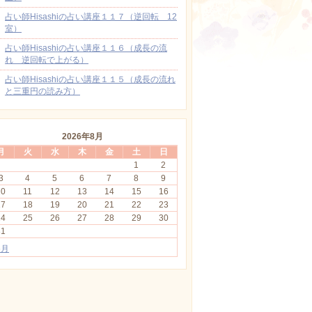
占い師Hisashiの占い講座１１７（逆回転 12
室）
占い師Hisashiの占い講座１１６（成長の流
れ 逆回転で上がる）
占い師Hisashiの占い講座１１５（成長の流れ
と三重円の読み方）
2026年8月
月
火
水
木
金
土
日
1
2
3
4
5
6
7
8
9
10
11
12
13
14
15
16
17
18
19
20
21
22
23
24
25
26
27
28
29
30
31
5月