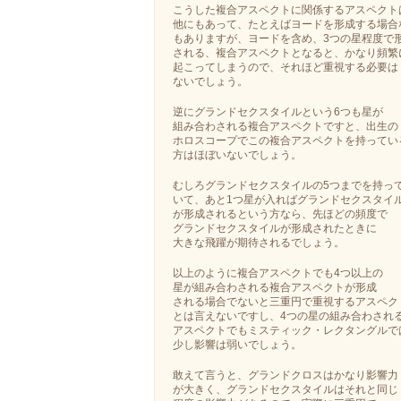
こうした複合アスペクトに関係するアスペクト
他にもあって、たとえばヨードを形成する場合
もありますが、ヨードを含め、3つの星程度で
される、複合アスペクトとなると、かなり頻繁
起こってしまうので、それほど重視する必要は
ないでしょう。
逆にグランドセクスタイルという6つも星が
組み合わされる複合アスペクトですと、出生の
ホロスコープでこの複合アスペクトを持ってい
方はほぼいないでしょう。
むしろグランドセクスタイルの5つまでを持っ
いて、あと1つ星が入ればグランドセクスタイ
が形成されるという方なら、先ほどの頻度で
グランドセクスタイルが形成されたときに
大きな飛躍が期待されるでしょう。
以上のように複合アスペクトでも4つ以上の
星が組み合わされる複合アスペクトが形成
される場合でないと三重円で重視するアスペク
とは言えないですし、4つの星の組み合わされ
アスペクトでもミスティック・レクタングルで
少し影響は弱いでしょう。
敢えて言うと、グランドクロスはかなり影響力
が大きく、グランドセクスタイルはそれと同じ