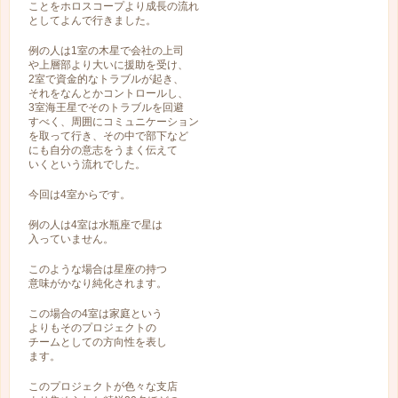
ことをホロスコープより成長の流れ
としてよんで行きました。
例の人は1室の木星で会社の上司
や上層部より大いに援助を受け、
2室で資金的なトラブルが起き、
それをなんとかコントロールし、
3室海王星でそのトラブルを回避
すべく、周囲にコミュニケーション
を取って行き、その中で部下など
にも自分の意志をうまく伝えて
いくという流れでした。
今回は4室からです。
例の人は4室は水瓶座で星は
入っていません。
このような場合は星座の持つ
意味がかなり純化されます。
この場合の4室は家庭という
よりもそのプロジェクトの
チームとしての方向性を表し
ます。
このプロジェクトが色々な支店