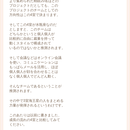
より集められた精鋭20名ほどの
プロジェクトだとしても、この
プロジェクトのチームとしての
方向性はこの4室で決まります。
そしてこの4室が水瓶座なのだ
としますと、このチームは
どちらかというと個人個人が
比較的に自由に裁量を持って
動くスタイルで構成されて
いるのではないかと推測されます。
そして会議などはオンライン会議
を使い、コミュニケーションは
もっぱらメールを活用し、ほぼ
個人個人が顔を合わせることは
なく個人個人でどんどん動く。
そんなチームであるということが
推測されます。
その中で3室海王星の人をまとめる
力量が発揮されるというわけです。
このあたりは以前に書きました、
成長の流れの4室と比較してみて
ください。