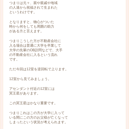
つまりは元々、親や親戚や地域
の人達から祝福されて生まれた
というわけです。
となりますと、物心がついた
時から何をしても周囲の助力
がある方と言えます。
つまりこうした方が不動産会社に
入る場合は普通に大学を卒業して
大学の先輩のOB訪問などで、大手
の不動産会社に入るという流れ
です。
ただ今回は12室を逆回転で上ります。
12室から見てみましょう。
アセンダント付近の12室には
冥王星があります。
この冥王星はかなり重要です。
つまりこれはこの方が大学に入って
いる間にこの方のお父様が亡くなって
しまったという状況が考えられます。