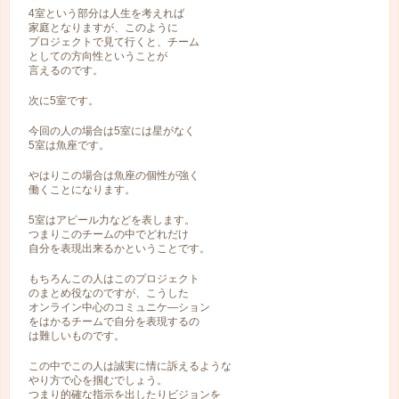
4室という部分は人生を考えれば
家庭となりますが、このように
プロジェクトで見て行くと、チーム
としての方向性ということが
言えるのです。
次に5室です。
今回の人の場合は5室には星がなく
5室は魚座です。
やはりこの場合は魚座の個性が強く
働くことになります。
5室はアピール力などを表します。
つまりこのチームの中でどれだけ
自分を表現出来るかということです。
もちろんこの人はこのプロジェクト
のまとめ役なのですが、こうした
オンライン中心のコミュニケ―ション
をはかるチームで自分を表現するの
は難しいものです。
この中でこの人は誠実に情に訴えるような
やり方で心を掴むでしょう。
つまり的確な指示を出したりビジョンを