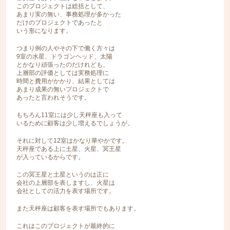
このプロジェクトは総括として、
あまり実の無い、事務処理が多かった
だけのプロジェクトであったと
いう形になります。
つまり例の人やその下で働く方々は
9室の水星、ドラゴンヘッド、太陽
とかなり頑張ったのだけれども、
上層部の評価としては実務処理に
時間と費用がかかり、結果としては
あまり成果の無いプロジェクトで
あったと言われそうです。
もちろん11室には少し天秤座も入って
いるために顧客は少し増えるでしょうが。
それに対して12室はかなり華やかです。
天秤座である上に土星、火星、冥王星
が入っているからです。
この冥王星と土星というのは正に
会社の上層部を表しますし、火星は
会社としての活力を表す場所です。
また天秤座は顧客を表す場所でもあります。
これはこのプロジェクトが最終的に