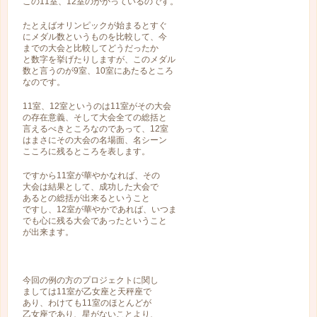
この11室、12室のかかっているのです。
たとえばオリンピックが始まるとすぐ
にメダル数というものを比較して、今
までの大会と比較してどうだったか
と数字を挙げたりしますが、このメダル
数と言うのが9室、10室にあたるところ
なのです。
11室、12室というのは11室がその大会
の存在意義、そして大会全ての総括と
言えるべきところなのであって、12室
はまさにその大会の名場面、名シーン
こころに残るところを表します。
ですから11室が華やかなれば、その
大会は結果として、成功した大会で
あるとの総括が出来るということ
ですし、12室が華やかであれば、いつま
でも心に残る大会であったということ
が出来ます。
今回の例の方のプロジェクトに関し
ましては11室が乙女座と天秤座で
あり、わけても11室のほとんどが
乙女座であり、星がないことより、