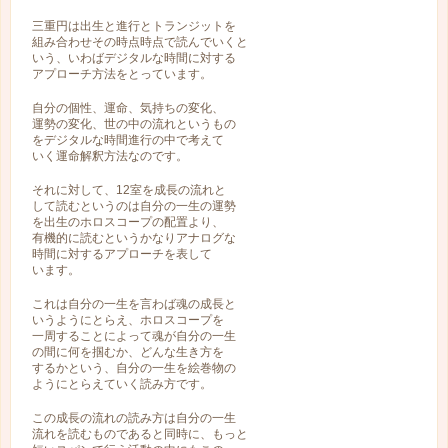
三重円は出生と進行とトランジットを
組み合わせその時点時点で読んでいくと
いう、いわばデジタルな時間に対する
アプローチ方法をとっています。
自分の個性、運命、気持ちの変化、
運勢の変化、世の中の流れというもの
をデジタルな時間進行の中で考えて
いく運命解釈方法なのです。
それに対して、12室を成長の流れと
して読むというのは自分の一生の運勢
を出生のホロスコープの配置より、
有機的に読むというかなりアナログな
時間に対するアプローチを表して
います。
これは自分の一生を言わば魂の成長と
いうようにとらえ、ホロスコープを
一周することによって魂が自分の一生
の間に何を掴むか、どんな生き方を
するかという、自分の一生を絵巻物の
ようにとらえていく読み方です。
この成長の流れの読み方は自分の一生
流れを読むものであると同時に、もっと