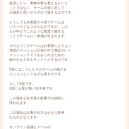
提供したり、事務作業を整えるという
ことではなく、チームの皆に対して
の誠意と思いやりの心で接するはずです。
どうしても水瓶座の４室でチームは
バラバラとなりがちなのですが、この
人が中心でこのような態度で接する
ことでチームに一体感が生まれます。
その上でこのチームはお客様によりよい
理想のマンション計画の中で満足のいく
マンションライフをおくれるための
細やかな工夫をモットーとするのです。
5室にはこうしたそのチームの掲げる
ビジョンというものも表すのです。
そして6室です。
6室にも星が無く牡羊座です。
この場合も牡羊座の影響力が純粋に
現われます。
この場合は仕事の仕方はかなり新奇
なものとなります。
オンライン会議とメールの