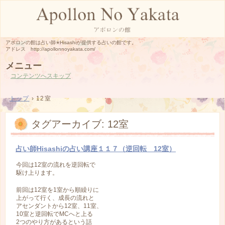
アポロンの館は占い師✭Hisashiが提供する占いの館です。
アドレス http://apollonnoyakata.com/
メニュー
コンテンツへスキップ
トップ
›
12室
タグアーカイブ:
12室
占い師Hisashiの占い講座１１７（逆回転 12室）
今回は12室の流れを逆回転で
駆け上ります。
前回は12室を1室から順繰りに
上がって行く、成長の流れと
アセンダントから12室、11室、
10室と逆回転でMCへと上る
2つのやり方があるという話