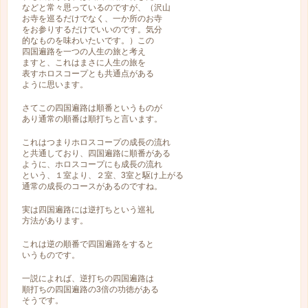
などと常々思っているのですが、（沢山
お寺を巡るだけでなく、一か所のお寺
をお参りするだけでいいのです。気分
的なものを味わいたいです。）この
四国遍路を一つの人生の旅と考え
ますと、これはまさに人生の旅を
表すホロスコープとも共通点がある
ように思います。
さてこの四国遍路は順番というものが
あり通常の順番は順打ちと言います。
これはつまりホロスコープの成長の流れ
と共通しており、四国遍路に順番がある
ように、ホロスコープにも成長の流れ
という、１室より、２室、3室と駆け上がる
通常の成長のコースがあるのですね。
実は四国遍路には逆打ちという巡礼
方法があります。
これは逆の順番で四国遍路をすると
いうものです。
一説によれば、逆打ちの四国遍路は
順打ちの四国遍路の3倍の功徳がある
そうです。