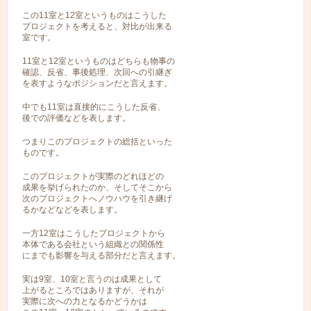
この11室と12室というものはこうした
プロジェクトを考えると、対比が出来る
室です。
11室と12室というものはどちらも物事の
確認、反省、事後処理、次回への引継ぎ
を表すようなポジションだと言えます。
中でも11室は直接的にこうした反省、
後での評価などを表します。
つまりこのプロジェクトの総括といった
ものです。
このプロジェクトが実際のどれほどの
成果を挙げられたのか、そしてそこから
次のプロジェクトへノウハウを引き継げ
るかなどなどを表します。
一方12室はこうしたプロジェクトから
本体である会社という組織との関係性
にまでも影響を与える部分だと言えます。
実は9室、10室と言うのは成果として
上がるところではありますが、それが
実際に次への力となるかどうかは