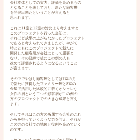
会社本体としての実力、評価を高めるもの
となることを表しており、新たな顧客層
を開発出来たということが言えると
思われます。
これは11室と12室の対比より考えますと
このプロジェクトを行った当初は、
それほど成果の上がらなかったプロジェクト
であると考えられてきましたが、やがて
時とともにこのプロジェクトで新たに
開発した顧客層が会社にとって重要と
なり、その経緯で後にこの例の人も
改めて評価されるようになるということ
が言えます。
その中でやはり顧客層としては7室の月
で新たに獲得したファミリー層と8室の
金星で活用した比較的に若くオシャレな
女性の層という二つの顧客層がこの例の
方のプロジェクトでの大きな成果と言え
ます。
そしてそれはこの方の所属する会社のこれ
からを担っていくような力を与え、それが
この方の会社での地位と役割を高めていく
のです。