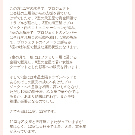
この方は1室の木星で、プロジェクト
は会社の上層部からの支援を得ていた
はずでしたが、2室の天王星で資金問題で
トラブルが続出し、3室の海王星でプロ
ジェクト内のコミュニケーションが進み、
4室の水瓶座で、プロジェクトのメンバー
はそれぞれ独自の活動を続け、5室の魚座
で、プロジェクトのイメージは膨らみ、
6室の牡羊座で新規な雇用状況になります。
7室の月で一般にはファミリー層に受ける
企画で販売し、8室の金星で若い女性を
ターゲットとした顧客への販売を行います。
そして9室には水星太陽ドラゴンヘッドと
あるのでこの販売の成功へ向けたプロ
ジェクトへの意欲は相当に高いものとなり、
ただし10室の獅子座、乙女座で華やかでは
あるが、あまり結果は伴わず、また事後
処理が必要となるのでした。
さて今回は11室、12室です。
11室は乙女座と天秤座にまたがっていますが
星はなく、12室は天秤座で土星、火星、冥王星
が入っています。