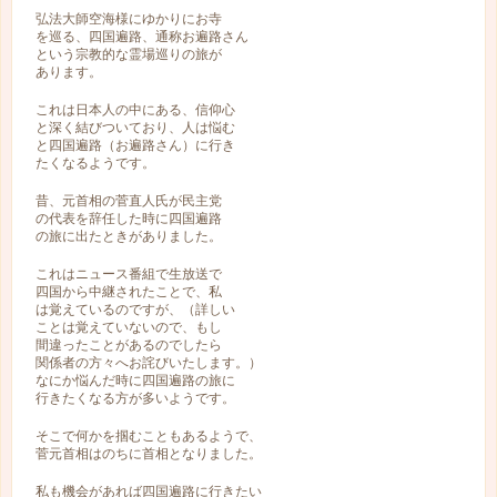
弘法大師空海様にゆかりにお寺
を巡る、四国遍路、通称お遍路さん
という宗教的な霊場巡りの旅が
あります。
これは日本人の中にある、信仰心
と深く結びついており、人は悩む
と四国遍路（お遍路さん）に行き
たくなるようです。
昔、元首相の菅直人氏が民主党
の代表を辞任した時に四国遍路
の旅に出たときがありました。
これはニュース番組で生放送で
四国から中継されたことで、私
は覚えているのですが、（詳しい
ことは覚えていないので、もし
間違ったことがあるのでしたら
関係者の方々へお詫びいたします。）
なにか悩んだ時に四国遍路の旅に
行きたくなる方が多いようです。
そこで何かを掴むこともあるようで、
菅元首相はのちに首相となりました。
私も機会があれば四国遍路に行きたい