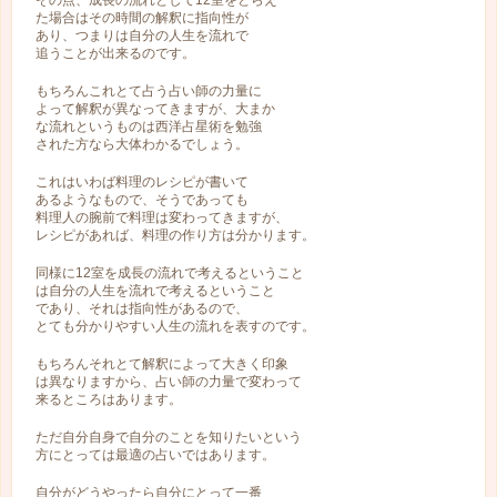
その点、成長の流れとして12室をとらえ
た場合はその時間の解釈に指向性が
あり、つまりは自分の人生を流れで
追うことが出来るのです。
もちろんこれとて占う占い師の力量に
よって解釈が異なってきますが、大まか
な流れというものは西洋占星術を勉強
された方なら大体わかるでしょう。
これはいわば料理のレシピが書いて
あるようなもので、そうであっても
料理人の腕前で料理は変わってきますが、
レシピがあれば、料理の作り方は分かります。
同様に12室を成長の流れで考えるということ
は自分の人生を流れで考えるということ
であり、それは指向性があるので、
とても分かりやすい人生の流れを表すのです。
もちろんそれとて解釈によって大きく印象
は異なりますから、占い師の力量で変わって
来るところはあります。
ただ自分自身で自分のことを知りたいという
方にとっては最適の占いではあります。
自分がどうやったら自分にとって一番