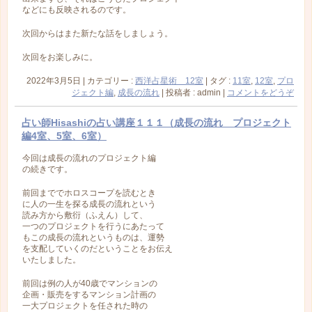
などにも反映されるのです。
次回からはまた新たな話をしましょう。
次回をお楽しみに。
2022年3月5日
|
カテゴリー :
西洋占星術 12室
|
タグ :
11室
,
12室
,
プロ
ジェクト編
,
成長の流れ
|
投稿者 : admin
|
コメントをどうぞ
占い師Hisashiの占い講座１１１（成長の流れ プロジェクト
編4室、5室、6室）
今回は成長の流れのプロジェクト編
の続きです。
前回まででホロスコープを読むとき
に人の一生を探る成長の流れという
読み方から敷衍（ふえん）して、
一つのプロジェクトを行うにあたって
もこの成長の流れというものは、運勢
を支配していくのだということをお伝え
いたしました。
前回は例の人が40歳でマンションの
企画・販売をするマンション計画の
一大プロジェクトを任された時の