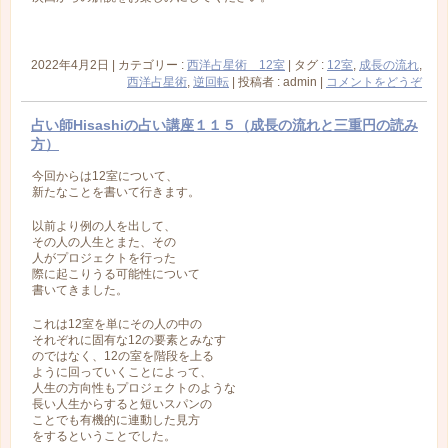
2022年4月2日
|
カテゴリー :
西洋占星術 12室
|
タグ :
12室
,
成長の流れ
,
西洋占星術
,
逆回転
|
投稿者 : admin
|
コメントをどうぞ
占い師Hisashiの占い講座１１５（成長の流れと三重円の読み
方）
今回からは12室について、
新たなことを書いて行きます。
以前より例の人を出して、
その人の人生とまた、その
人がプロジェクトを行った
際に起こりうる可能性について
書いてきました。
これは12室を単にその人の中の
それぞれに固有な12の要素とみなす
のではなく、12の室を階段を上る
ように回っていくことによって、
人生の方向性もプロジェクトのような
長い人生からすると短いスパンの
ことでも有機的に連動した見方
をするということでした。