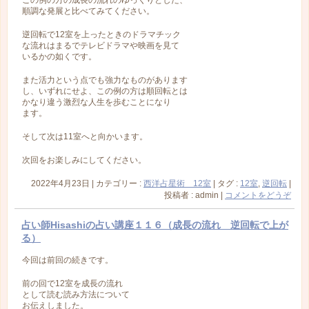
この例の方の成長の流れのゆっくりとした、
順調な発展と比べてみてください。
逆回転で12室を上ったときのドラマチック
な流れはまるでテレビドラマや映画を見て
いるかの如くです。
また活力という点でも強力なものがあります
し、いずれにせよ、この例の方は順回転とは
かなり違う激烈な人生を歩むことになり
ます。
そして次は11室へと向かいます。
次回をお楽しみにしてください。
2022年4月23日
|
カテゴリー :
西洋占星術 12室
|
タグ :
12室
,
逆回転
|
投稿者 : admin
|
コメントをどうぞ
占い師Hisashiの占い講座１１６（成長の流れ 逆回転で上が
る）
今回は前回の続きです。
前の回で12室を成長の流れ
として読む読み方法について
お伝えしました。