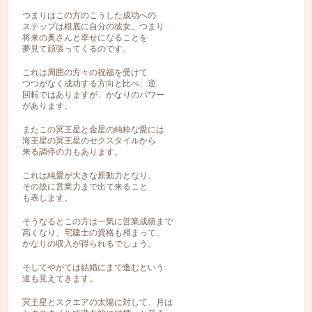
つまりはこの方のこうした成功への
ステップは根底に自分の彼女、つまり
将来の奥さんと幸せになることを
夢見て頑張ってくるのです。
これは周囲の方々の祝福を受けて
つつがなく成功する方向と比べ、逆
回転ではありますが、かなりのパワー
があります。
またこの冥王星と金星の純粋な愛には
海王星の冥王星のセクスタイルから
来る調停の力もあります。
これは純愛が大きな原動力となり、
その故に営業力まで出て来ること
も表します。
そうなるとこの方は一気に営業成績まで
高くなり、宅建士の資格も相まって、
かなりの収入が得られるでしょう。
そしてやがては結婚にまで進むという
道も見えてきます。
冥王星とスクエアの太陽に対して、月は