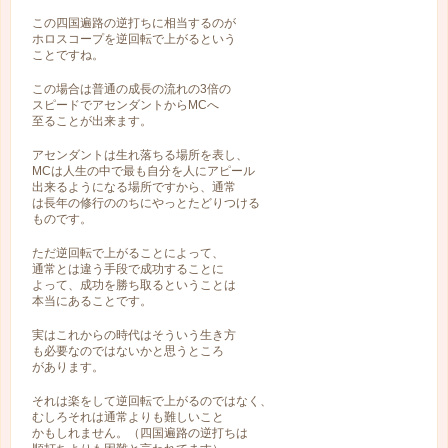
この四国遍路の逆打ちに相当するのが
ホロスコープを逆回転で上がるという
ことですね。
この場合は普通の成長の流れの3倍の
スピードでアセンダントからMCへ
至ることが出来ます。
アセンダントは生れ落ちる場所を表し、
MCは人生の中で最も自分を人にアピール
出来るようになる場所ですから、通常
は長年の修行ののちにやっとたどりつける
ものです。
ただ逆回転で上がることによって、
通常とは違う手段で成功することに
よって、成功を勝ち取るということは
本当にあることです。
実はこれからの時代はそういう生き方
も必要なのではないかと思うところ
があります。
それは楽をして逆回転で上がるのではなく、
むしろそれは通常よりも難しいこと
かもしれません。（四国遍路の逆打ちは