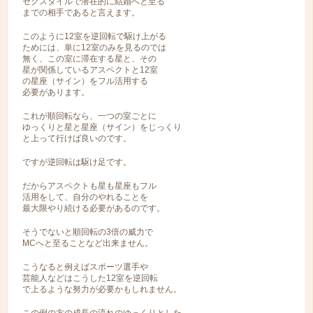
セクスタイルで潜在的に結婚へと至る
までの相手であると言えます。
このように12室を逆回転で駆け上がる
ためには、単に12室のみを見るのでは
無く、この室に滞在する星と、その
星が関係しているアスペクトと12室
の星座（サイン）をフル活用する
必要があります。
これが順回転なら、一つの室ごとに
ゆっくりと星と星座（サイン）をじっくり
と上って行けば良いのです。
ですが逆回転は駆け足です。
だからアスペクトも星も星座もフル
活用をして、自分のやれることを
最大限やり続ける必要があるのです。
そうでないと順回転の3倍の威力で
MCへと至ることなど出来ません。
こうなると例えばスポーツ選手や
芸能人などはこうした12室を逆回転
で上るような努力が必要かもしれません。