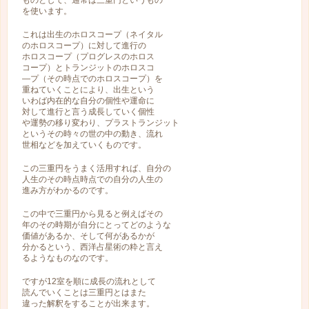
ものとして、通常は三重円というもの
を使います。
これは出生のホロスコープ（ネイタル
のホロスコープ）に対して進行の
ホロスコープ（プログレスのホロス
コープ）とトランジットのホロスコ
―プ（その時点でのホロスコープ）を
重ねていくことにより、出生という
いわば内在的な自分の個性や運命に
対して進行と言う成長していく個性
や運勢の移り変わり、プラストランジット
というその時々の世の中の動き、流れ
世相などを加えていくものです。
この三重円をうまく活用すれば、自分の
人生のその時点時点での自分の人生の
進み方がわかるのです。
この中で三重円から見ると例えばその
年のその時期が自分にとってどのような
価値があるか、そして何があるかが
分かるという、西洋占星術の粋と言え
るようなものなのです。
ですが12室を順に成長の流れとして
読んでいくことは三重円とはまた
違った解釈をすることが出来ます。