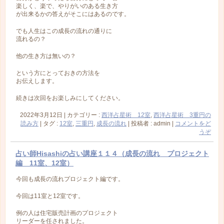
楽しく、楽で、やりがいのある生き方
が出来るかの答えがそこにはあるのです。
でも人生はこの成長の流れの通りに
流れるの？
他の生き方は無いの？
という方にとっておきの方法を
お伝えします。
続きは次回をお楽しみにしてください。
2022年3月12日
|
カテゴリー :
西洋占星術 12室
,
西洋占星術 3重円の
読み方
|
タグ :
12室
,
三重円
,
成長の流れ
|
投稿者 : admin
|
コメントをど
うぞ
占い師Hisashiの占い講座１１４（成長の流れ プロジェクト
編 11室、12室）
今回も成長の流れプロジェクト編です。
今回は11室と12室です。
例の人は住宅販売計画のプロジェクト
リーダーを任されました。