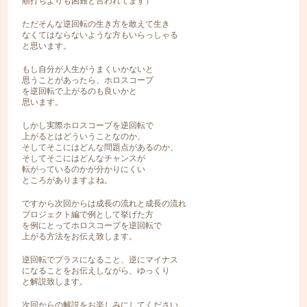
順打ちよりも困難と言われてます）
ただそんな逆回転の生き方を敢えて生き
なくてはならないような方もいらっしゃる
と思います。
もし自分が人生がうまくいかないと
思うことがあったら、ホロスコープ
を逆回転で上がるのも良いかと
思います。
しかし実際ホロスコープを逆回転で
上がるとはどういうことなのか、
そしてそこにはどんな問題点があるのか、
そしてそこにはどんなチャンスが
転がっているのかが分かりにくい
ところがありますよね。
ですから次回からは成長の流れと成長の流れ
プロジェクト編で例として挙げた方
を例にとってホロスコープを逆回転で
上がる方法をお伝え致します。
逆回転でプラスになること、逆にマイナス
になることをお伝えしながら、ゆっくり
と解説致します。
次回からの解説をお楽しみにしてください。