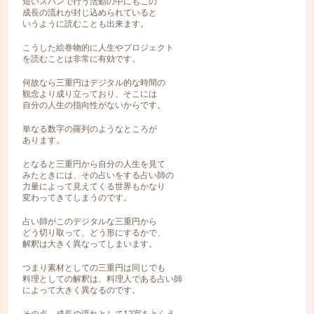
短いスパンで行う活動の中にもこの
成長の流れが封じ込められていると
いうように読むことも出来ます。
こうした絵巻物的に人生やプロジェクト
を読むことは非常に有効です。
何故なら三重円はデジタル的な時間の
観念より成り立っており、そこには
自分の人生の指向性がないからです。
単なる数字の羅列のようなところが
あります。
となると三重円から自分の人生を見て
みたときには、その占いをする占い師の
力量によって見えてくる世界もかなり
変わってきてしまうのです。
占い師がこのデジタルな三重円から
どう切り取って、どう形にするかで、
解釈は大きく異なってしまいます。
つまり素材としての三重円は同じでも
料理としての解釈は、料理人である占い師
によって大きく異なるのです。