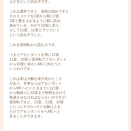
上がるという読み方です。
これは通常ですと、成長の流れですと
ホロスコープを1室から順に2室、
3室と数を上がるように順に読み
進めていき、やがて10室に至り、
そして11室、12室と下りていく
という読み方でした。
これを逆回転から読むのです。
つまりアセンダントを境に12室、
11室、10室と逆回転でアセンダント
から10室に向かいMCに向かうと
いうわけです。
これは実は大幅な省力化のところ
があり、本来ならばアセンダント
からMCへといたるまでには1室
から順繰りに10室まで時間をかけて
熟成させなければならないのですが、
逆回転ですと、12室、11室、10室
とたった3つのハウスを駆け上る
だけでアセンダントからMCへと
至ることができます。